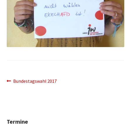
Beitragsnavigation
Vorheriger
Bundestagswahl 2017
Beitrag:
Termine