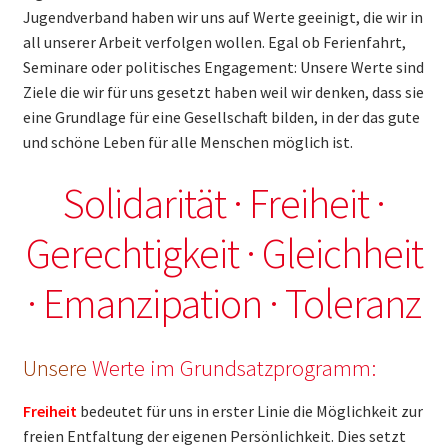
Jugendverband haben wir uns auf Werte geeinigt, die wir in
Das Bundesjugendwerk
all unserer Arbeit verfolgen wollen. Egal ob Ferienfahrt,
Seminare oder politisches Engagement: Unsere Werte sind
Unterm
Ferienangebote
Ziele die wir für uns gesetzt haben weil wir denken, dass sie
öffnen
eine Grundlage für eine Gesellschaft bilden, in der das gute
Unterm
Veranstaltungen & Seminare
und schöne Leben für alle Menschen möglich ist.
öffnen
Themen & Politik
Solidarität · Freiheit ·
Gerechtigkeit · Gleichheit
Aktiv werden
· Emanzipation · Toleranz
Kalender
Unsere
Werte im Grundsatzprogramm:
Freiheit
bedeutet für uns in erster Linie die Möglichkeit zur
freien Entfaltung der eigenen Persönlichkeit. Dies setzt