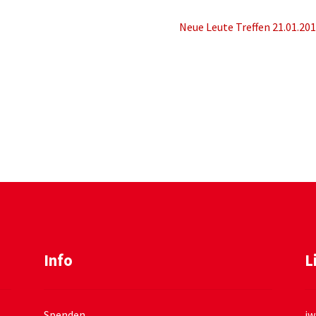
Nächster
Neue Leute Treffen 21.01.20
Beitrag:
Info
L
Spenden
jw