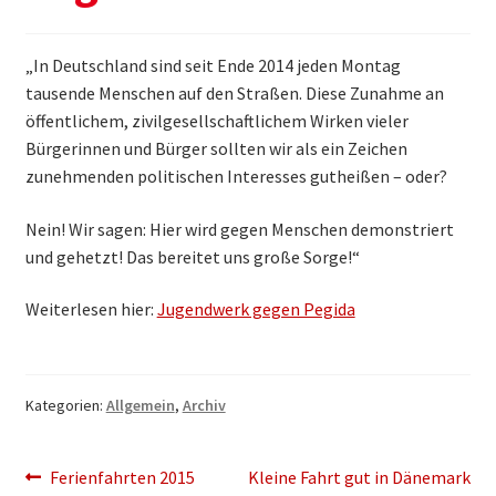
Themen & Politik
„In Deutschland sind seit Ende 2014 jeden Montag
Aktiv werden
tausende Menschen auf den Straßen. Diese Zunahme an
öffentlichem, zivilgesellschaftlichem Wirken vieler
Kalender
Bürgerinnen und Bürger sollten wir als ein Zeichen
zunehmenden politischen Interesses gutheißen – oder?
Nein! Wir sagen: Hier wird gegen Menschen demonstriert
und gehetzt! Das bereitet uns große Sorge!“
Weiterlesen hier:
Jugendwerk gegen Pegida
Kategorien:
Allgemein
,
Archiv
Beitragsnavigation
Vorheriger
Nächster
Ferienfahrten 2015
Kleine Fahrt gut in Dänemark