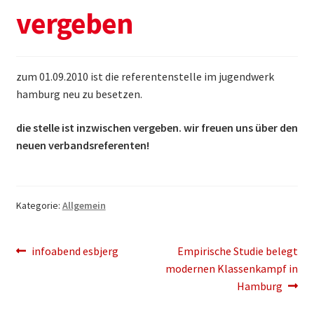
vergeben
Themen & Politik
Aktiv werden
zum 01.09.2010 ist die referentenstelle im jugendwerk
Kalender
hamburg neu zu besetzen.
die stelle ist inzwischen vergeben. wir freuen uns über den
neuen verbandsreferenten!
Kategorie:
Allgemein
Beitragsnavigation
Vorheriger
Nächster
infoabend esbjerg
Empirische Studie belegt
Beitrag:
Beitrag:
modernen Klassenkampf in
Hamburg