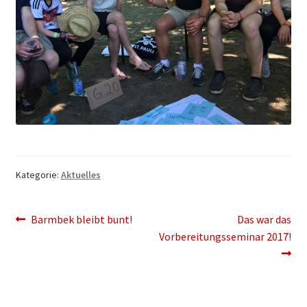
Kategorie:
Aktuelles
Beitragsnavigation
Vorheriger
Nächster
Barmbek bleibt bunt!
Das war das
Beitrag:
Beitrag:
Vorbereitungsseminar 2017!