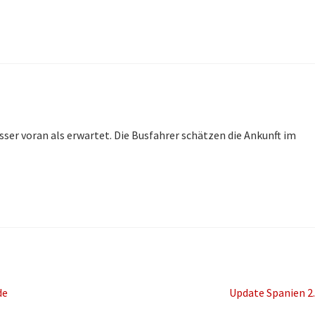
ser voran als erwartet. Die Busfahrer schätzen die Ankunft im
Nächster
de
Update Spanien 2
Beitrag: