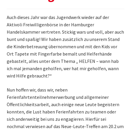
Themen & Politik
Auch dieses Jahr war das Jugendwerk wieder auf der
Aktiv werden
Aktivoli Freiwilligenbörse in der Hamburger
Handelskammer vertreten. Stickig wars und voll, aber auch
Kalender
bunt und spaßig! Wir haben zusätzlich zu unserem Stand
die Kinderbetreuung übernommen und mit den Kids vor
Ort Tapete mit Fingerfarbe bemalt und Helferhände
gebastelt, alles unter dem Thema „ HELFEN – wann hab
ich mal jemanden geholfen, wer hat mir geholfen, wann
wird Hilfe gebraucht?“
Nun hoffen wir, dass wir, neben
Ferienfahrtenteilnehmerwerbung und allgemeiner
Öffentlichkeitsarbeit, auch einige neue Leute begeistern
konnten, die Lust haben Ferienfahrten zu teamen oder
sich anderweitig bei uns zu engagieren. Hierfür sei
nochmal verwiesen auf das Neue-Leute-Treffen am 20.2 um