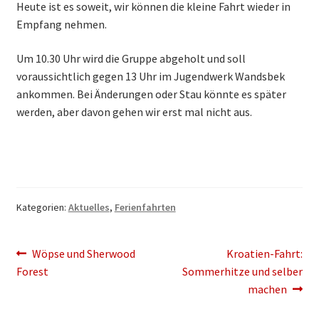
Heute ist es soweit, wir können die kleine Fahrt wieder in
Themen & Politik
Empfang nehmen.
Aktiv werden
Um 10.30 Uhr wird die Gruppe abgeholt und soll
voraussichtlich gegen 13 Uhr im Jugendwerk Wandsbek
ankommen. Bei Änderungen oder Stau könnte es später
Kalender
werden, aber davon gehen wir erst mal nicht aus.
Kategorien:
Aktuelles
,
Ferienfahrten
Beitragsnavigation
Vorheriger
Nächster
Wöpse und Sherwood
Kroatien-Fahrt:
Beitrag:
Beitrag:
Forest
Sommerhitze und selber
machen