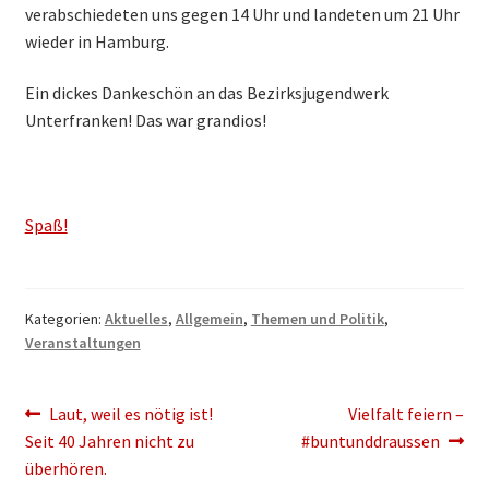
verabschiedeten uns gegen 14 Uhr und landeten um 21 Uhr
wieder in Hamburg.
Ein dickes Dankeschön an das Bezirksjugendwerk
Unterfranken! Das war grandios!
Spaß!
Kategorien:
Aktuelles
,
Allgemein
,
Themen und Politik
,
Veranstaltungen
Beitragsnavigation
Vorheriger
Nächster
Laut, weil es nötig ist!
Vielfalt feiern –
Beitrag:
Beitrag:
Seit 40 Jahren nicht zu
#buntunddraussen
überhören.