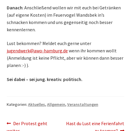
Danach
: Anschließend wollen wir mit euch bei Getränken
(auf eigene Kosten) im Feuervogel Wandsbek in’s
schnacken kommen und uns gegenseitig noch besser
kennenlernen.
Lust bekommen? Meldet euch gerne unter
jugendwerk@awo-hamburg.de
wenn ihr kommen wollt
(Anmeldung ist keine Pflicht, aber wir können dann besser
planen :-) ).
Sei dabei – sei jung. kreativ. politisch.
Kategorien:
Aktuelles
,
Allgemein
,
Veranstaltungen
Beitragsnavigation
Vorheriger
Nächster
Der Protest geht
Hast du Lust eine Ferienfahrt
Beitrag:
Beitrag:
weiter…
zu teamen?